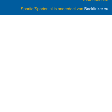
SportiefSporten.nl is onderdeel van
Backlinker.eu